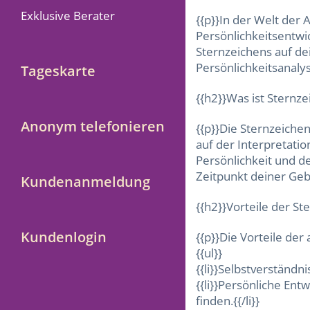
Exklusive Berater
{{p}}In der Welt der 
Persönlichkeitsentwic
Sternzeichens auf dei
Persönlichkeitsanalys
Tageskarte
{{h2}}Was ist Sternz
Anonym telefonieren
{{p}}Die Sternzeichen
auf der Interpretati
Persönlichkeit und d
Zeitpunkt deiner Gebu
Kundenanmeldung
{{h2}}Vorteile der St
Kundenlogin
{{p}}Die Vorteile der
{{ul}}
{{li}}Selbstverständn
{{li}}Persönliche Ent
finden.{{/li}}