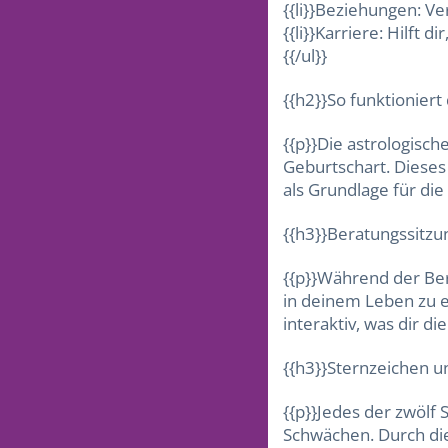
{{li}}Beziehungen: V
{{li}}Karriere: Hilft 
{{/ul}}
{{h2}}So funktioniert
{{p}}Die astrologisc
Geburtschart. Dieses
als Grundlage für di
{{h3}}Beratungssitzu
{{p}}Während der Ber
in deinem Leben zu e
interaktiv, was dir d
{{h3}}Sternzeichen un
{{p}}Jedes der zwölf
Schwächen. Durch die