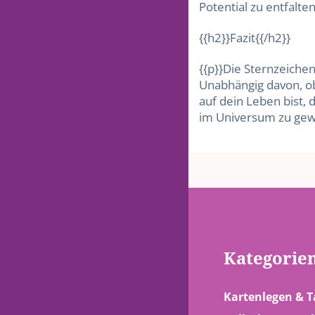
Potential zu entfalten
{{h2}}Fazit{{/h2}}
{{p}}Die Sternzeiche
Unabhängig davon, ob 
auf dein Leben bist, 
im Universum zu gewi
Kategorie
Kartenlegen & T