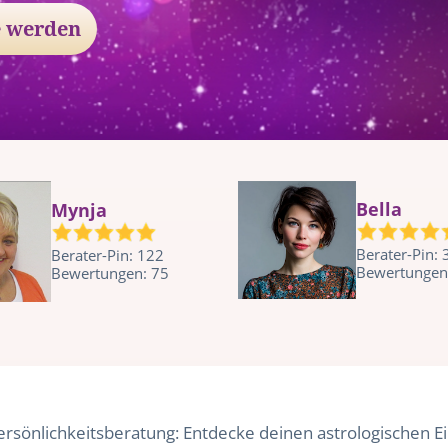
 werden
Bella
Mynja
Berater-Pin:
Berater-Pin: 122
Bewertungen
Bewertungen: 75
ersönlichkeitsberatung: Entdecke deinen astrologischen Ei