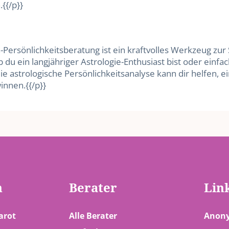
.{{/p}}
n-Persönlichkeitsberatung ist ein kraftvolles Werkzeug zu
du ein langjähriger Astrologie-Enthusiast bist oder einfac
die astrologische Persönlichkeitsanalyse kann dir helfen, e
nnen.{{/p}}
n
Berater
Lin
arot
Alle Berater
Anony