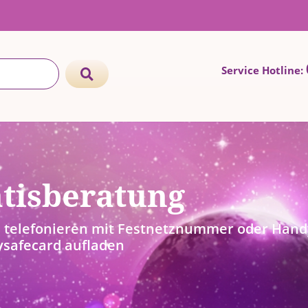
Service Hotline:
tisberatung
telefonieren mit Festnetznummer oder Handy
ysafecard aufladen