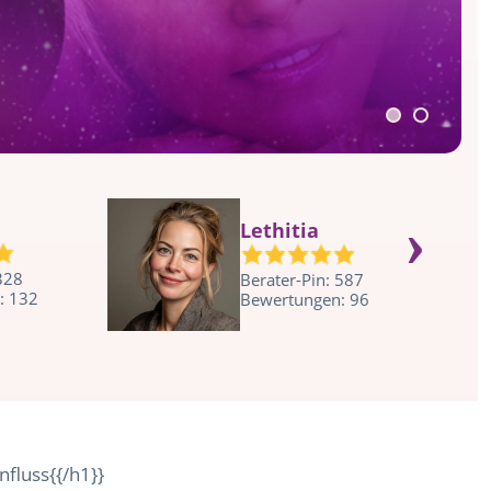
›
Lethitia
 328
Berater-Pin: 587
: 132
Bewertungen: 96
nfluss{{/h1}}