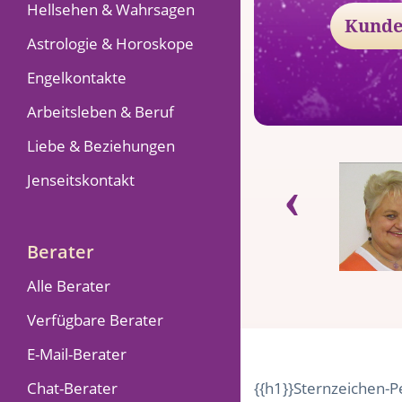
Hellsehen & Wahrsagen
Kunde
Astrologie & Horoskope
Engelkontakte
Arbeitsleben & Beruf
Liebe & Beziehungen
Jenseitskontakt
Jonas
‹
Keine
Bewertung
Berater-Pin: 849
Berater
Bewertungen: 0
Alle Berater
Verfügbare Berater
E-Mail-Berater
Chat-Berater
{{h1}}Sternzeichen-P