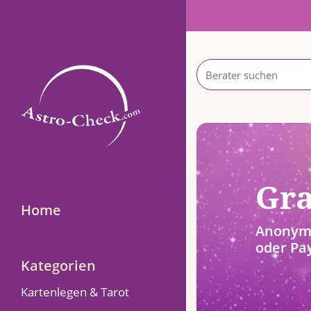
g
Gra
Home
rweisung, PayPal
Anonym 
oder Pa
Kategorien
Kartenlegen & Tarot